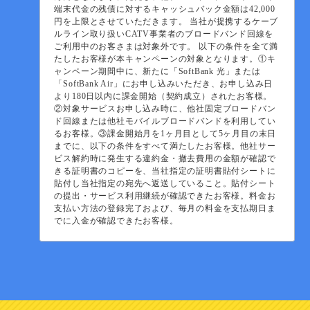
端末代金の残債に対するキャッシュバック金額は42,000
円を上限とさせていただきます。 当社が提携するケーブ
ルライン取り扱いCATV事業者のブロードバンド回線を
ご利用中のお客さまは対象外です。 以下の条件を全て満
たしたお客様が本キャンペーンの対象となります。①キ
ャンペーン期間中に、新たに「SoftBank 光」または
「SoftBank Air」にお申し込みいただき、お申し込み日
より180日以内に課金開始（契約成立）されたお客様。
②対象サービスお申し込み時に、他社固定ブロードバン
ド回線または他社モバイルブロードバンドを利用してい
るお客様。③課金開始月を1ヶ月目として5ヶ月目の末日
までに、以下の条件をすべて満たしたお客様。他社サー
ビス解約時に発生する違約金・撤去費用の金額が確認で
きる証明書のコピーを、当社指定の証明書貼付シートに
貼付し当社指定の宛先へ返送していること。貼付シート
の提出・サービス利用継続が確認できたお客様。料金お
支払い方法の登録完了および、毎月の料金を支払期日ま
でに入金が確認できたお客様。