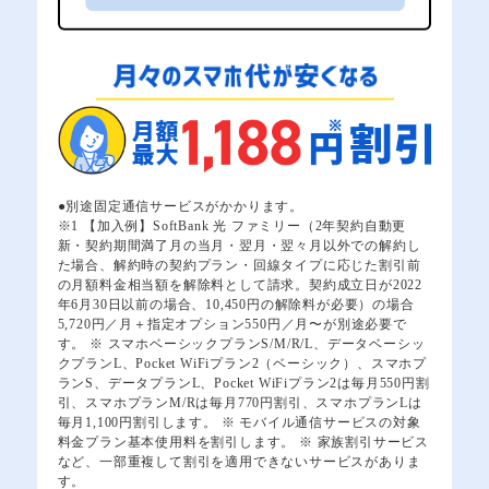
●別途固定通信サービスがかかります。
※1 【加入例】SoftBank 光 ファミリー（2年契約自動更
新・契約期間満了月の当月・翌月・翌々月以外での解約し
た場合、解約時の契約プラン・回線タイプに応じた割引前
の月額料金相当額を解除料として請求。契約成立日が2022
年6月30日以前の場合、10,450円の解除料が必要）の場合
5,720円／月＋指定オプション550円／月〜が別途必要で
す。 ※ スマホベーシックプランS/M/R/L、データベーシッ
クプランL、Pocket WiFiプラン2（ベーシック）、スマホプ
ランS、データプランL、Pocket WiFiプラン2は毎月550円割
引、スマホプランM/Rは毎月770円割引、スマホプランLは
毎月1,100円割引します。 ※ モバイル通信サービスの対象
料金プラン基本使用料を割引します。 ※ 家族割引サービス
など、一部重複して割引を適用できないサービスがありま
す。