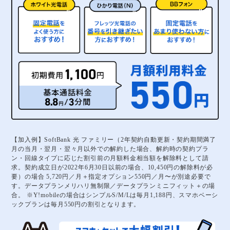
【加入例】SoftBank 光 ファミリー（2年契約自動更新・契約期間満了
月の当月・翌月・翌々月以外での解約した場合、解約時の契約プラ
ン・回線タイプに応じた割引前の月額料金相当額を解除料として請
求。契約成立日が2022年6月30日以前の場合、10,450円の解除料が必
要）の場合 5,720円／月＋指定オプション550円／月〜が別途必要で
す。データプランメリハリ無制限／データプランミニフィット＋の場
合。 ※Y!mobileの場合はシンプルS/M/Lは毎月1,188円、スマホベーシ
ックプランは毎月550円の割引となります。