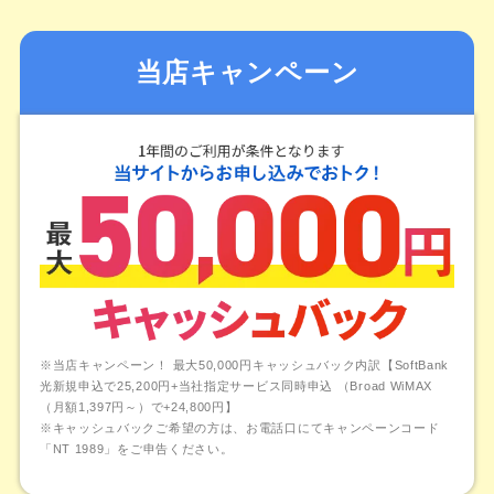
当店キャンペーン
※当店キャンペーン！ 最大50,000円キャッシュバック内訳【SoftBank
光新規申込で25,200円+当社指定サービス同時申込 （Broad WiMAX
（月額1,397円～）で+24,800円】
※キャッシュバックご希望の方は、お電話口にてキャンペーンコード
「NT 1989」をご申告ください。