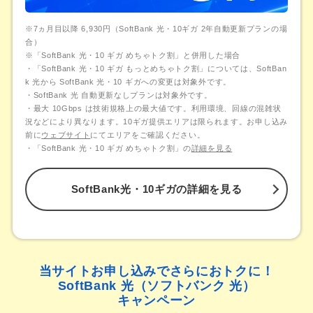
※7ヵ月目以降 6,930円（SoftBank 光・10ギガ 2年自動更新プランの場
合）
※「SoftBank 光・10 ギガ めちゃトク割」と併用した場合
・「SoftBank 光・10 ギガ もっとめちゃトク割」については、SoftBan
k 光から SoftBank 光・10 ギガへの変更は対象外です。
・SoftBank 光 自動更新なしプランは対象外です。
・最大 10Gbps は技術規格上の最大値です。利用環境、回線の混雑状
況などにより異なります。10ギガ提供エリアは限られます。お申し込み
前に
ウェブサイト
にてエリアをご確認ください。
・「SoftBank 光・10 ギガ めちゃトク割」の
詳細を見る
SoftBank光・10ギガの詳細を見る
当サイトお申し込みでさらにおトクに！
SoftBank 光（ソフトバンク 光）
キャンペーン