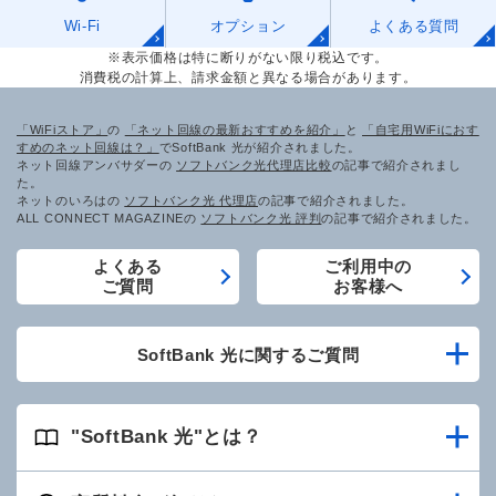
Wi-Fi
オプション
よくある質問
※表示価格は特に断りがない限り税込です。
消費税の計算上、請求金額と異なる場合があります。
「WiFiストア」
の
「ネット回線の最新おすすめを紹介」
と
「自宅用WiFiにおす
すめのネット回線は？」
でSoftBank 光が紹介されました。
ネット回線アンバサダーの
ソフトバンク光代理店比較
の記事で紹介されまし
た。
ネットのいろはの
ソフトバンク光 代理店
の記事で紹介されました。
ALL CONNECT MAGAZINEの
ソフトバンク光 評判
の記事で紹介されました。
よくある
ご利用中の
ご質問
お客様へ
SoftBank 光に関するご質問
"SoftBank 光"とは？