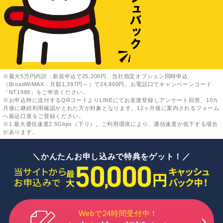
※最大5万円内訳：新規申込で25,200円、当社指定オプション同時申込
（BroadWiMAX：月額1,397円～）で24,800円。お電話口でキャンペーンコード
「NT1989」をご申告ください。
※お申込時に送付するQRコードよりLINEにてお友達登録しアンケート回答、10カ
月後に継続利用確認がとれた方が対象となります。12ヶ月後に案内されるフォーム
へ振込口座をご登録ください。
※1 最大通信速度2.5Gbps（下り）。ご利用環境により、通信速度が低下する場合
があります。
＼かんたんお申し込みで特典をゲット！／
Webで24時間受付中！