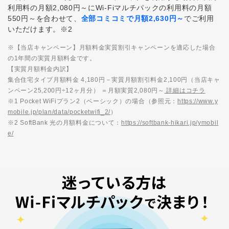
利用料の月額2,080円～にWi-Fiマルチパックの利用料の月額
550円～を合わせて、
全部コミコミで月額2,630円～
でご利用
いただけます。※2
※【当店キャンペーン】月額料金実質割引キャンペーンを適応した場合
の1年間の実質月額料金です。
【実質月額料金内訳】
集合住宅タイプ月額料金 4,180円－実質月額割引料金2,100円（当店キャ
ンペーン25,200円÷12ヶ月分） ＝月額実質2,080円～
詳細はコチラ
※1 Pocket WiFiプラン2（ベーシック）の場合（参照元：
https://www.y
mobile.jp/plan/data/pocketwifi_2/
）
※2 SoftBank 光の月額料金について：
https://softbank-hikari.jp/ymobil
e/