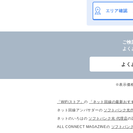
エリア確認
ご検
よく
よく
※表示価
「WiFiストア」
の
「ネット回線の最新おす
ネット回線アンバサダーの
ソフトバンク光
ネットのいろはの
ソフトバンク光 代理店
の
ALL CONNECT MAGAZINEの
ソフトバンク