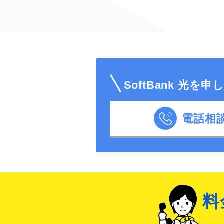
SoftBank 光を
電話相
料