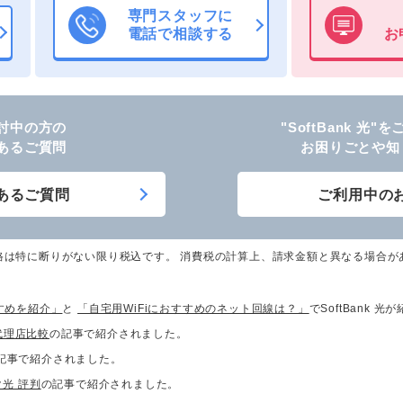
専門スタッフに
電話で相談する
お
討中の方の
"SoftBank 光
あるご質問
お困りごとや知
あるご質問
ご利用中の
格は特に断りがない限り税込です。 消費税の計算上、請求金額と異なる場合が
すめを紹介」
と
「自宅用WiFiにおすすめのネット回線は？」
でSoftBank 
代理店比較
の記事で紹介されました。
記事で紹介されました。
光 評判
の記事で紹介されました。