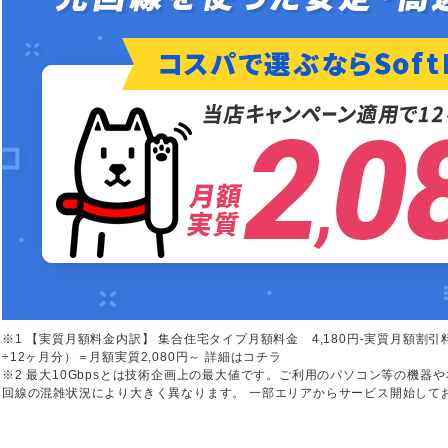
※1 【実質月額料金内訳】 集合住宅タイプ月額料金 4,180円-実質月額割引料金
÷12ヶ月分）＝月額実質2,080円～ 詳細はコチラ
※2 最大10Gbpsとは技術企画上の最大値です。ご利用のパソコン等の機
回線の混雑状況により大きく異なります。 一部エリアからサービス開始して