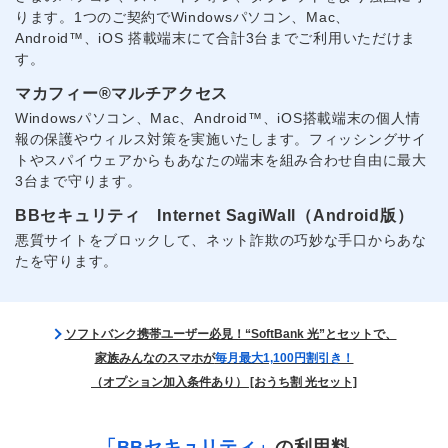
ります。1つのご契約でWindowsパソコン、Mac、
Android™、iOS 搭載端末にて合計3台までご利用いただけま
す。
マカフィー®マルチアクセス
Windowsパソコン、Mac、Android™、iOS搭載端末の個人情
報の保護やウィルス対策を実施いたします。フィッシングサイ
トやスパイウェアからもあなたの端末を組み合わせ自由に最大
3台まで守ります。
BBセキュリティ Internet SagiWall（Android版）
悪質サイトをブロックして、ネット詐欺の巧妙な手口からあな
たを守ります。
ソフトバンク携帯ユーザー必見！“SoftBank 光”とセットで、
家族みんなのスマホが
毎月最大1,100円割引き！
（オプション加入条件あり） [おうち割 光セット]
「BBセキュリティ」
の利用料