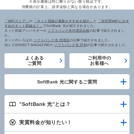
※表示価格は特に断りがない限り税込です。
消費税の計算上、請求金額と異なる場合があります。
「WiFiストア」
の
「ネット回線の最新おすすめを紹介」
と
「自宅用WiFiにおす
すめのネット回線は？」
でSoftBank 光が紹介されました。
ネット回線アンバサダーの
ソフトバンク光代理店比較
の記事で紹介されまし
た。
ネットのいろはの
ソフトバンク光 代理店
の記事で紹介されました。
ALL CONNECT MAGAZINEの
ソフトバンク光 評判
の記事で紹介されました。
よくある
ご利用中の
ご質問
お客様へ
SoftBank 光に関するご質問
"SoftBank 光"とは？
実質料金が知りたい！