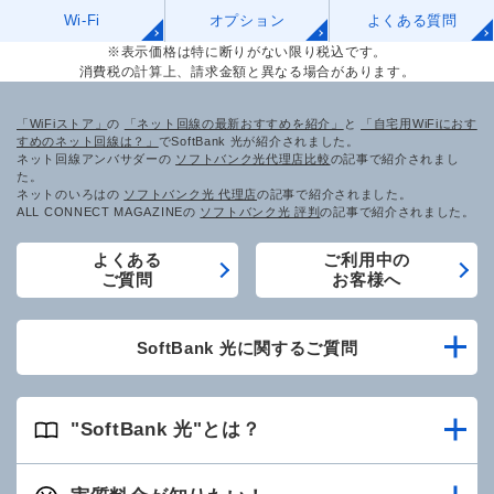
Wi-Fi
オプション
よくある質問
※表示価格は特に断りがない限り税込です。
消費税の計算上、請求金額と異なる場合があります。
「WiFiストア」
の
「ネット回線の最新おすすめを紹介」
と
「自宅用WiFiにおす
すめのネット回線は？」
でSoftBank 光が紹介されました。
ネット回線アンバサダーの
ソフトバンク光代理店比較
の記事で紹介されまし
た。
ネットのいろはの
ソフトバンク光 代理店
の記事で紹介されました。
ALL CONNECT MAGAZINEの
ソフトバンク光 評判
の記事で紹介されました。
よくある
ご利用中の
ご質問
お客様へ
SoftBank 光に関するご質問
"SoftBank 光"とは？